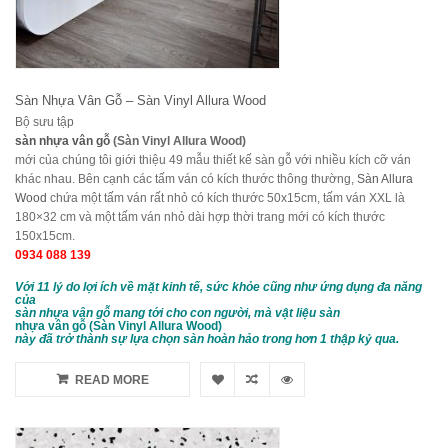
Sàn Nhựa Vân Gỗ – Sàn Vinyl Allura Wood
Bộ sưu tập
sàn nhựa vân gỗ
(Sàn Vinyl Allura Wood)
mới của chúng tôi giới thiệu 49 mẫu thiết kế sàn gỗ với nhiều kích cỡ ván
khác nhau. Bên cạnh các tấm ván có kích thước thông thường,
Sàn Allura
Wood
chứa một tấm ván rất nhỏ có kích thước 50x15cm, tấm ván XXL là
180×32 cm và một tấm ván nhỏ dài hợp thời trang mới có kích thước
150x15cm.
0934 088 139
Với 11 lý do lợi ích về mặt kinh tế, sức khỏe cũng như ứng dụng đa năng
của
sàn nhựa vân gỗ mang tới cho con người, mà vật liệu sàn
nhựa vân gỗ (Sàn Vinyl Allura Wood)
này đã trở thành sự lựa chọn sàn hoàn hảo trong hơn 1 thập kỷ qua.
READ MORE