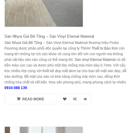
Sàn Nhựa Giả Bê Tông – Sàn Vinyl Eter​nal Material
Sàn Nhựa Giả Bê Tông
– Sàn Vinyl Eter​nal Material thương hiệu Forbo
Flooring được phân phối độc quyền tại công ty TNHH
Thiết bị Bảo Kim
còn
mang tới những lợi ích sức khỏe vô cùng lớn đối vời con người mà không
phải vật liệu sàn nào cũng có thể mang tới.
Sàn​ vinyl ​Eter​nal Material
có​ đ​ộ​
bền​ màu​ cực​ cao và được phủ một lớp chống mài mòn dày 0.7mm. Với cấu
trúc nhiều lớp cùng với thiết kế đẹp mắt đem lại cho bạn bề mặt sàn đẹp, dễ
bảo dưỡng. Bề mặt của sàn có khả năng chống mài mòn cao, đồng thời
chống hóa chất và vết bẩn. Hoa văn phong phú, mang phong cách tự nhiên.
0934 088 139
READ MORE