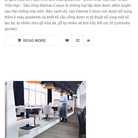
Trộn Hạt – Sàn Vinyl Eternal Colour là những hạt lấp lánh được điểm xuyến
sau lớp chống mài mòn. Bên cạnh đó, sàn Eternal Colour còn được bổ sung
thêm 6 màu gradients và thiết kế cầu vồng được in kỹ thuật số cùng một số
tạo tác tự nhiên như gỗ hóa đá, gỗ tự nhiên và tinh hốc thể rực rỡ (colourful
geode).
READ MORE