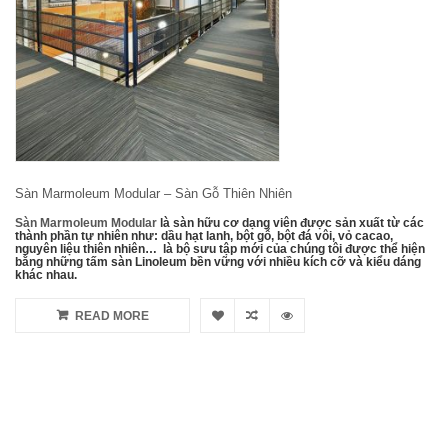
Sàn Marmoleum Modular – Sàn Gỗ Thiên Nhiên
Sàn Marmoleum Modular
là sàn hữu cơ dạng viên được sản xuất từ các
thành phần tự nhiên như: dầu hạt lanh, bột gỗ, bột đá vôi, vỏ cacao,
nguyên liệu thiên nhiên… là bộ sưu tập mới của chúng tôi đ​ượ​c thể​ hiện​
bằng​ những​ tấm​ sàn Linoleum bền​ vững​ với​ nhiều​ kích​ cỡ​ và​ kiểu​ dáng​
khác​ nhau.
READ MORE