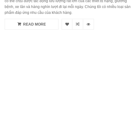
có thể chịu được tác động lưu lượng rất lớn của các thiết bị nặng, giường
bệnh, xe lăn và hàng nghìn lượt đi lại mỗi ngày. Chúng tôi có nhiều loại sản
phẩm đáp ứng nhu cầu của khách hàng.
READ MORE