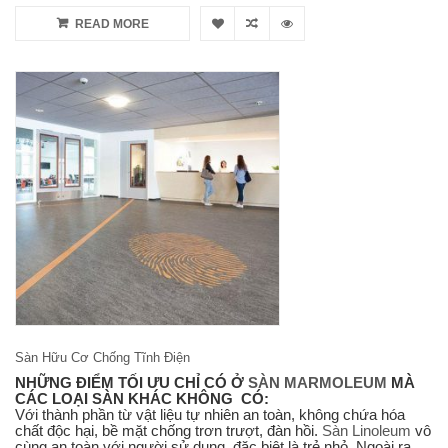
READ MORE
Sàn Hữu Cơ Chống Tĩnh Điện
NHỮNG ĐIỂM TỐI ƯU CHỈ CÓ Ở
SÀN MARMOLEUM
MÀ
CÁC LOẠI SÀN KHÁC KHÔNG CÓ:
Với thành phần từ vật liệu tự nhiên an toàn, không chứa hóa
chất độc hại, bề mặt chống trơn trượt, đàn hồi.
Sàn Linoleum
vô
cùng an toàn với người sử dụng, đặc biệt là trẻ nhỏ. Ngoài ra,