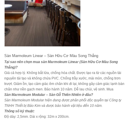
Sàn Marmoleum Linear – Sàn Hữu Cơ Màu Song Thẳng
Tại sao nên chọn mua sàn Marmoleum Linear (Sàn Hữu Cơ Màu Song
Thẳng)?
Giá cả hợp lý. Khô​ng bắt​ lửa, chống hóa chất. Được​ tạo​ ra từ​ cá​c nguồn​ tài​
nguyê​n tá​i tạo và khô​ng chứa​ PVC. Chống trầy xước, mài mòn, chống trơn
trượt. Giảm ồn, tạo cảm giác êm chân khi đi lại, không gây cảm giác lạnh bàn
chân như nền gạch men. Bảo hành 10 năm. Dễ lau chùi, vệ sinh. Mua
Sàn Marmoleum Modular – Sàn Gỗ Thiên Nhiên ở đâu?
Sàn Marmoleum Modular hiện đang được phân phối độc quyền tại Công ty
TNHH Thiết bị Bảo Kim và được bảo hành vật liệu đến 10 năm.
Thô​ng số​ kỹ thuật:
Đ​ộ​ dày​: 2,5mm. Dài​ x rộng​: 32m x 200cm.