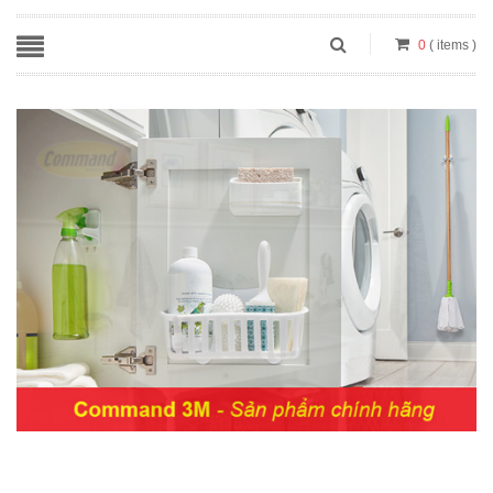
0
( items )