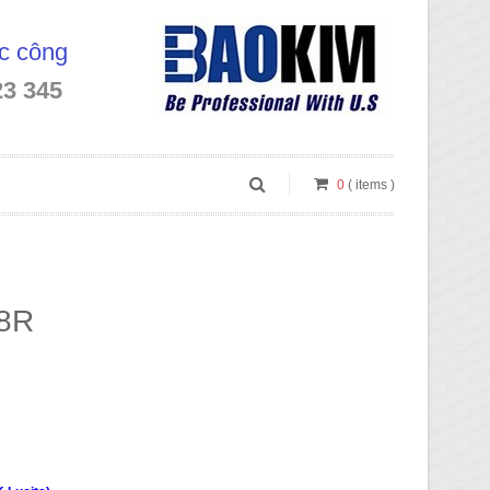
óc công
23 345
0
( items )
8R