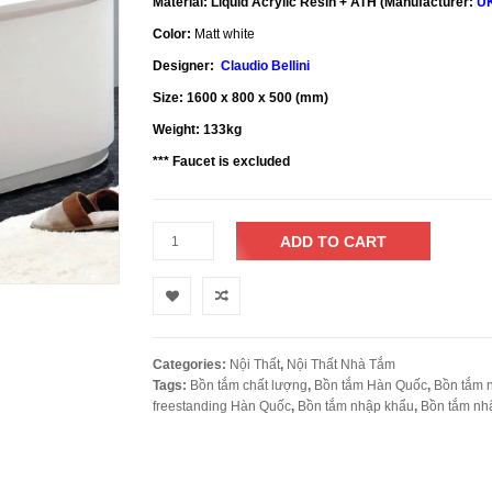
Material:
Liquid Acrylic Resin + ATH (Manufacturer:
UK
Color:
Matt white
Designer:
Claudio Bellini
Size: 1600 x 800 x 500 (mm)
Weight: 133kg
*** Faucet is excluded
ADD TO CART
Categories:
Nội Thất
,
Nội Thất Nhà Tắm
Tags:
Bồn tắm chất lượng
,
Bồn tắm Hàn Quốc
,
Bồn tắm 
freestanding Hàn Quốc
,
Bồn tắm nhập khẩu
,
Bồn tắm nh