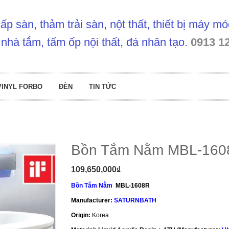
p sàn, thảm trải sàn, nột thất, thiết bị máy m
 nhà tắm, tấm ốp nội thất, đá nhân tạo.
0913 1
VINYL FORBO
ĐÈN
TIN TỨC
Bồn Tắm Nằm MBL-160
109,650,000
₫
Bồn Tắm Nằm
MBL-1608R
Manufacturer:
SATURNBATH
Origin:
Korea