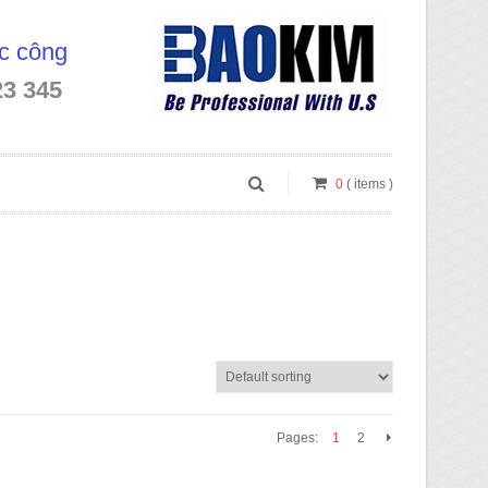
óc công
23 345
0
( items )
Pages:
1
2