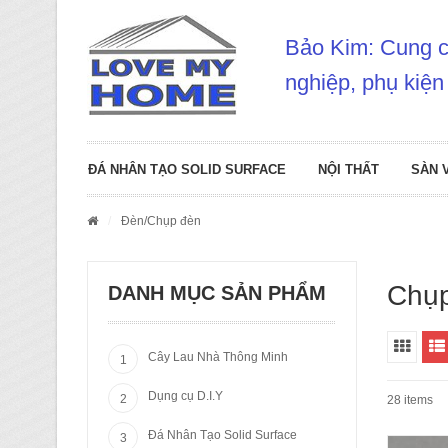
Bảo Kim: Cung cấ
nghiệp, phụ kiện
ĐÁ NHÂN TẠO SOLID SURFACE
NỘI THẤT
SÀN 
/
Đèn
/Chụp đèn
Chụ
DANH MỤC SẢN PHẨM
Cây Lau Nhà Thông Minh
Dụng cụ D.I.Y
28 items
Đá Nhân Tạo Solid Surface