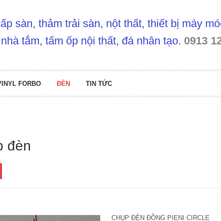
p sàn, thảm trải sàn, nột thất, thiết bị máy m
 nhà tắm, tấm ốp nội thất, đá nhân tạo.
0913 1
VINYL FORBO
ĐÈN
TIN TỨC
p đèn
CHỤP ĐÈN ĐỒNG PIENI CIRCLE