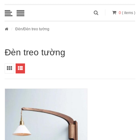
0
( items )
/
Đèn
/Đèn treo tường
Đèn treo tường