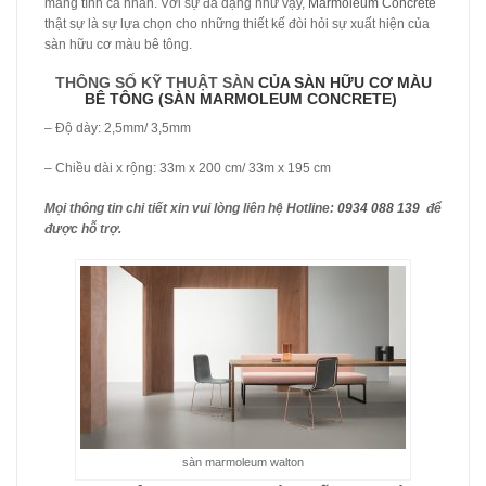
mang tính cá nhân. Với sự đa dạng như vậy,
Marmoleum Concrete
thật sự là sự lựa chọn cho những thiết kế đòi hỏi sự xuất hiện của
sàn hữu cơ màu bê tông.
THÔNG SỐ KỸ THUẬT SÀN
CỦA SÀN HỮU CƠ MÀU
BÊ TÔNG (SÀN MARMOLEUM CONCRETE)
– Độ dày: 2,5mm/ 3,5mm
– Chiều dài x rộng: 33m x 200 cm/ 33m x 195 cm
Mọi thông tin chi tiết xin vui lòng liên hệ Hotline:
0934 088 139
để
được hỗ trợ.
sàn marmoleum walton