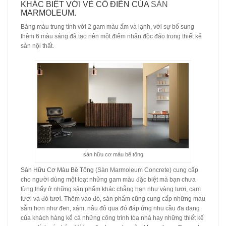
KHÁC BIỆT VỚI VẺ CỔ ĐIỂN CỦA
SÀN
MARMOLEUM.
Bảng màu trung tính với 2 gam màu ấm và lạnh, với sự bổ sung
thêm 6 màu sáng đã tạo nên một điểm nhấn độc đáo trong thiết kế
sàn nội thất.
sàn hữu cơ màu bê tông
Sàn Hữu Cơ Màu Bê Tông
(Sàn Marmoleum Concrete) cung cấp
cho người dùng một loạt những gam màu đặc biệt mà bạn chưa
từng thấy ở những sản phẩm khác chẳng hạn như vàng tươi, cam
tươi và đỏ tươi. Thêm vào đó, sản phẩm cũng cung cấp những màu
sẫm hơn như đen, xám, nâu đỏ qua đó đáp ứng nhu cầu đa dạng
của khách hàng kể cả những công trình tòa nhà hay những thiết kế