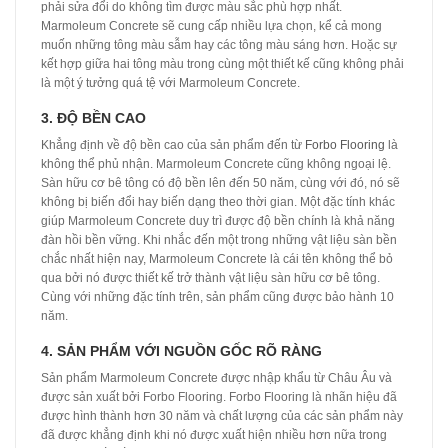
phải sửa đổi do không tìm được màu sắc phù hợp nhất.
Marmoleum Concrete sẽ cung cấp nhiều lựa chọn, kể cả mong
muốn những tông màu sẫm hay các tông màu sáng hơn. Hoặc sự
kết hợp giữa hai tông màu trong cùng một thiết kế cũng không phải
là một ý tưởng quá tệ với Marmoleum Concrete.
3. ĐỘ BỀN CAO
Khẳng định về độ bền cao của sản phẩm đến từ
Forbo Flooring
là
không thể phủ nhận. Marmoleum Concrete cũng không ngoại lệ.
Sàn hữu cơ bê tông có độ bền lên đến 50 năm, cùng với đó, nó sẽ
không bị biến đổi hay biến dạng theo thời gian. Một đặc tính khác
giúp Marmoleum Concrete duy trì được độ bền chính là khả năng
đàn hồi bền vững. Khi nhắc đến một trong những vật liệu sàn bền
chắc nhất hiện nay, Marmoleum Concrete là cái tên không thể bỏ
qua bởi nó được thiết kế trở thành vật liệu sàn hữu cơ bê tông.
Cùng với những đặc tính trên, sản phẩm cũng được bảo hành 10
năm.
4. SẢN PHẨM VỚI NGUỒN GỐC RÕ RÀNG
Sản phẩm Marmoleum Concrete được nhập khẩu từ Châu Âu và
được sản xuất bởi Forbo Flooring. Forbo Flooring là nhãn hiệu đã
được hình thành hơn 30 năm và chất lượng của các sản phẩm này
đã được khẳng định khi nó được xuất hiện nhiều hơn nữa trong