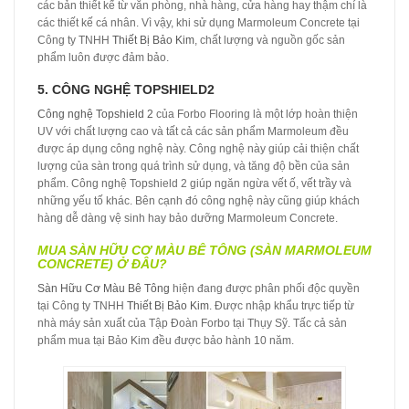
các bản thiết kế từ văn phòng, nhà hàng, cửa hàng hay thậm chí là
các thiết kế cá nhân. Vì vậy, khi sử dụng Marmoleum Concrete tại
Công ty TNHH
Thiết Bị Bảo Kim
, chất lượng và nguồn gốc sản
phẩm luôn được đảm bảo.
5. CÔNG NGHỆ TOPSHIELD2
Công nghệ Topshield 2
của Forbo Flooring là một lớp hoàn thiện
UV với chất lượng cao và tất cả các sản phẩm Marmoleum đều
được áp dụng công nghệ này. Công nghệ này giúp cải thiện chất
lượng của sàn trong quá trình sử dụng, và tăng độ bền của sản
phẩm. Công nghệ Topshield 2 giúp ngăn ngừa vết ố, vết trầy và
những yếu tố khác. Bên cạnh đó công nghệ này cũng giúp khách
hàng dễ dàng vệ sinh hay bảo dưỡng Marmoleum Concrete.
MUA
SÀN HỮU CƠ MÀU BÊ TÔNG (SÀN MARMOLEUM
CONCRETE) Ở ĐÂU?
Sàn Hữu Cơ Màu Bê Tông
hiện đang được phân phối độc quyền
tại Công ty TNHH
Thiết Bị Bảo Kim
. Được nhập khẩu trực tiếp từ
nhà máy sản xuất của Tập Đoàn Forbo tại Thụy Sỹ. Tấc cả sản
phẩm mua tại Bảo Kim đều được bảo hành 10 năm.