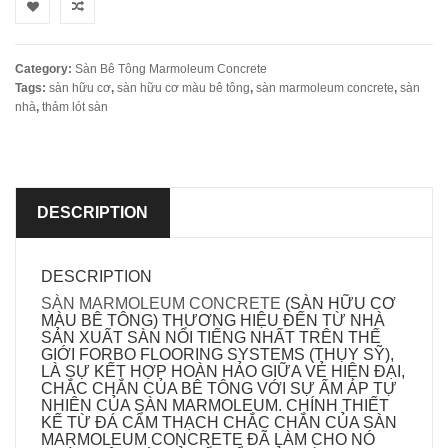
Category:
Sàn Bê Tông Marmoleum Concrete
Tags:
sàn hữu cơ
,
sàn hữu cơ màu bê tông
,
sàn marmoleum concrete
,
sàn
nhà
,
thảm lót sàn
DESCRIPTION
DESCRIPTION
SÀN MARMOLEUM CONCRETE
(SÀN HỮU CƠ
MÀU BÊ TÔNG) THƯƠNG HIỆU ĐẾN TỪ NHÀ
SẢN XUẤT SÀN NỔI TIẾNG NHẤT TRÊN THẾ
GIỚI FORBO FLOORING SYSTEMS (THỤY SỸ),
LÀ SỰ KẾT HỢP HOÀN HẢO GIỮA VẺ HIỆN ĐẠI,
CHẮC CHẮN CỦA BÊ TÔNG VỚI SỰ ẤM ÁP TỰ
NHIÊN CỦA SÀN MARMOLEUM. CHÍNH THIẾT
KẾ TỪ ĐÁ CẨM THẠCH CHẮC CHẮN CỦA SÀN
MARMOLEUM CONCRETE ĐÃ LÀM CHO NÓ