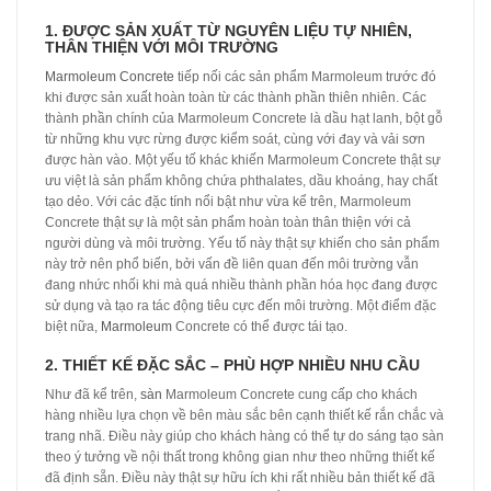
1. ĐƯỢC SẢN XUẤT TỪ NGUYÊN LIỆU TỰ NHIÊN,
THÂN THIỆN VỚI MÔI TRƯỜNG
Marmoleum Concrete
tiếp nối các sản phẩm Marmoleum trước đó
khi được sản xuất hoàn toàn từ các thành phần thiên nhiên. Các
thành phần chính của Marmoleum Concrete là dầu hạt lanh, bột gỗ
từ những khu vực rừng được kiểm soát, cùng với đay và vải sơn
được hàn vào. Một yếu tố khác khiến Marmoleum Concrete thật sự
ưu việt là sản phẩm không chứa phthalates, dầu khoáng, hay chất
tạo dẻo. Với các đặc tính nổi bật như vừa kể trên, Marmoleum
Concrete thật sự là một sản phẩm hoàn toàn thân thiện với cả
người dùng và môi trường. Yếu tố này thật sự khiến cho sản phẩm
này trở nên phổ biến, bởi vấn đề liên quan đến môi trường vẫn
đang nhức nhối khi mà quá nhiều thành phần hóa học đang được
sử dụng và tạo ra tác động tiêu cực đến môi trường. Một điểm đặc
biệt nữa,
Marmoleum
Concrete có thể được tái tạo.
2. THIẾT KẾ ĐẶC SẮC – PHÙ HỢP NHIỀU NHU CẦU
Như đã kể trên,
sàn
Marmoleum Concrete cung cấp cho khách
hàng nhiều lựa chọn về bên màu sắc bên cạnh thiết kế rắn chắc và
trang nhã. Điều này giúp cho khách hàng có thể tự do sáng tạo sàn
theo ý tưởng về nội thất trong không gian như theo những thiết kế
đã định sẵn. Điều này thật sự hữu ích khi rất nhiều bản thiết kế đã