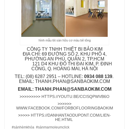
hình mẫu lót sàn hữu cơ màu bê tông
CÔNG TY TNHH THIẾT BỊ BẢO KIM
ĐỊA CHỈ: 69 ĐƯỜNG SỐ 2, KHU PHỐ 4,
PHƯỜNG AN PHÚ, QUẬN 2, TP.HCM
​ 121 D4 KHU ĐÔ THỊ ĐẠI KIM, P. ĐỊNH
CÔNG, Q. HOÀNG MAI, HÀ NỘI
TEL: (08) 6287 2951 – HOTLINE:
0934 088 139
. ​
EMAIL: THANH.PHAN@SANBAOKIM.COM
EMAIL: THANH.PHAN@SANBAOKIM.COM
>>>>>>>>>
HTTPS://YOUTU.BE/CCISQPWVB6O
>>>>>>
WWW.FACEBOOK.COM/FORBOFLOORINGBAOKIM
>>>>>
HTTPS://DANHANTAODUPONT.COM/LIEN-
HE.HTML
#sànhèmkhóa #sànmarmoleumclick