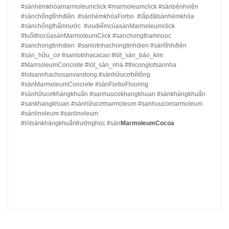
#sànhèmkhóamarmoleumclick #marmoleumclick #sànbệnhviện
#sànchốngtĩnhđiện #sànhèmkhóaForbo #lắpđặtsànhèmkhóa
#sànchốngthấmnước #ưuđiểmcủasànMarmoleumclick
#tuổithọcủasànMarmoleumClick #sanchongthamnuoc
#sanchongtinhdien #sanlotnhachongtinhdien #sàntĩnhđiện
#sàn_hữu_cơ #sanlotnhacacao #lót_sàn_bảo_kim
#MarmoleumConcrete #lót_sàn_nhà #thiconglotsannha
#lotsannhachosanvandong #sànhữucơbêtông
#sànMarmoleumConcrete #sànForboFlooring
#sànhữucơkhángkhuẩn #sanhuucokhangkhuan #sànkhángkhuẩn
#sankhangkhuan #sànhữucơmarmoleum #sanhuucomarmoleum
#sànlinoleum #sanlinoleum
#lótsànkhángkhuẩntrườnghọc #sàn
MarmoleumCocoa