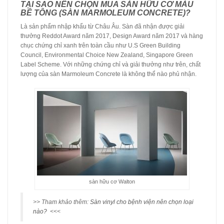
TẠI SAO NÊN CHỌN MUA SÀN HỮU CƠ MÀU
BÊ TÔNG (SÀN MARMOLEUM CONCRETE)?
Là sản phẩm nhập khẩu từ Châu Âu. Sàn đã nhận được giải
thưởng Reddot Award năm 2017, Design Award năm 2017 và hàng
chục chứng chỉ xanh trên toàn cầu như U.S Green Building
Council, Environmental Choice New Zealand, Singapore Green
Label Scheme. Với những chứng chỉ và giải thưởng như trên, chất
lượng của sàn Marmoleum Concrete là không thể nào phủ nhận.
sàn hữu cơ Walton
>> Tham khảo thêm:
Sàn vinyl cho bệnh viện nên chọn loại
nào?
<<<