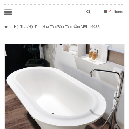
0
( items )
/
Nội Thất
/
Nội Thất Nhà Tắm
/Bồn Tắm Nằm MBL-1608S