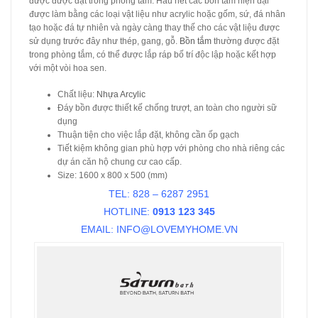
được được đặt trong phòng tắm. Hầu hết các bồn tắm hiện đại
được làm bằng các loại vật liệu như acrylic hoặc gốm, sứ, đá nhân
tạo hoặc đá tự nhiên và ngày càng thay thế cho các vật liệu được
sử dụng trước đây như thép, gang, gỗ.
Bồn tắm
thường được đặt
trong phòng tắm, có thể được lắp ráp bố trí độc lập hoặc kết hợp
với một vòi hoa sen.
Chất liệu:
Nhựa Arcylic
Đáy bồn được thiết kế chống trượt, an toàn cho người sữ
dụng
Thuận tiện cho việc lắp đặt, không cần ốp gạch
Tiết kiệm không gian phù hợp với phòng cho nhà riêng các
dự án căn hộ chung cư cao cấp.
Size: 1600 x 800 x 500 (mm)
TEL: 828 – 6287 2951
HOTLINE:
0913 123 345
EMAIL:
INFO@LOVEMYHOME.VN