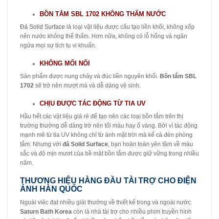
BỒN TẮM SBL 1702 KHÔNG THẤM NƯỚC
Đá Solid Surface
là loại vật liệu được cấu tạo liền khối, không xốp
nên nước không thể thấm. Hơn nữa, không có lỗ hổng và ngăn
ngừa mọi sự tích tụ vi khuẩn.
KHÔNG MỐI NỐI
Sản phẩm được nung chảy và đúc liền nguyên khối.
Bồn tắm
SBL
1702
sẽ trở nên mượt mà và dễ dàng vệ sinh.
CHỊU ĐƯỢC TÁC ĐỘNG TỪ TIA UV
Hầu hết các vật liệu giá rẻ để tạo nên các loại bồn tắm trên thị
trường thường dễ dàng trở nên tối màu hay ố vàng. Bởi vì tác động
mạnh mẽ từ tia UV không chỉ từ ánh mặt trời mà kể cả đèn phòng
tắm. Nhưng với
đá Solid Surface
, bạn hoàn toàn yên tâm về màu
sắc và độ mịn mươt của bề mặt bồn tắm được giữ vững trong nhiều
năm.
THƯƠNG HIỆU HÀNG ĐẦU TÀI TRỢ CHO ĐIỆN
ẢNH HÀN QUỐC
Ngoài viêc đạt nhiều giải thưởng về thiết kế trong và ngoài nước.
Saturn Bath Korea
còn là nhà tài trợ cho nhiều phim truyền hình