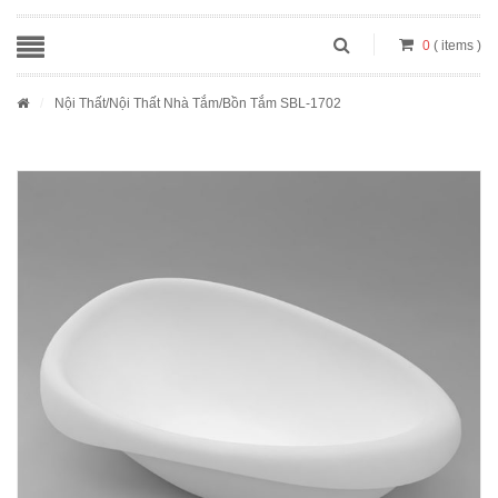
0
( items )
/
Nội Thất
/
Nội Thất Nhà Tắm
/Bồn Tắm SBL-1702