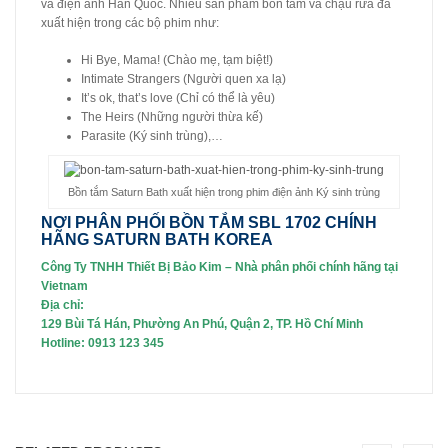
và điện ảnh Hàn Quốc. Nhiều sản phẩm bồn tắm và chậu rửa đã
xuất hiện trong các bộ phim như:
Hi Bye, Mama! (Chào mẹ, tạm biệt!)
Intimate Strangers (Người quen xa lạ)
It’s ok, that’s love (Chỉ có thể là yêu)
The Heirs (Những người thừa kế)
Parasite (Ký sinh trùng),…
Bồn tắm Saturn Bath xuất hiện trong phim điện ảnh Ký sinh trùng
NƠI PHÂN PHỐI BỒN TẮM SBL 1702 CHÍNH
HÃNG SATURN BATH KOREA
Công Ty TNHH Thiết Bị Bảo Kim – Nhà phân phối chính hãng tại
Vietnam
Địa chỉ:
129 Bùi Tá Hán, Phường An Phú, Quận 2, TP. Hồ Chí Minh
Hotline: 0913 123 345