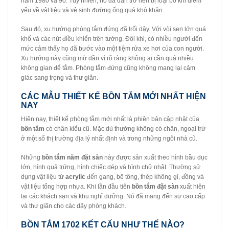
năm 1980 và 90. Tuy nhiên, nó đã dần trở nên bị loại bỏ khi điểm
yếu về vật liệu và vệ sinh đường ống quá khó khăn.
Sau đó, xu hướng phòng tắm đứng đã trổi dậy. Với vòi sen lớn quá
khổ và các nút điều khiển trên tường. Đôi khi,
có nhiều người đến
mức cảm thấy họ đã bước vào một tiệm rửa xe hơi của con người.
Xu hướng này cũng mờ dần vì rõ ràng không ai cần quá nhiều
không gian để tắm. Phòng tắm đứng cũng không mang lại cảm
giác sang trọng và thư giãn.
CÁC MẪU THIẾT KẾ BỒN TẮM MỚI NHẤT HIỆN
NAY
Hiện nay, thiết kế phòng tắm mới nhất là phiên bản cập nhật của
bồn tắm
có chân kiểu cũ. Mặc dù thường không có chân, ngoại trừ
ở một số thị trường địa lý nhất định và trong những ngôi nhà cũ.
Những
bồn tắm năm đặt sàn
này được sản xuất theo hình bầu dục
lớn, hình quả trứng, hình chiếc dép và hình chữ nhật. Thường sử
dụng vật liệu từ
acrylic
đến gang, bê tông, thép không gỉ, đồng và
vật liệu tổng hợp nhựa. Khi lần đầu tiên
bồn tắm đặt sàn
xuất hiện
tại các khách sạn và khu nghỉ dưỡng. Nó đã mang đến sự cao cấp
và thư giãn cho các dãy phòng khách.
BỒN TẮM 1702 KẾT CẤU NHƯ THẾ NÀO?