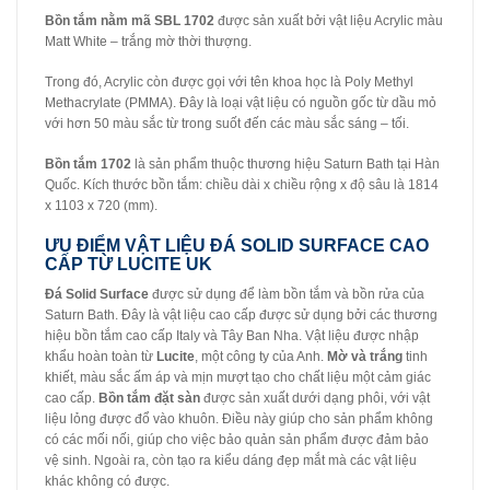
Bồn tắm nằm mã
SBL 1702
được sản xuất bởi vật liệu Acrylic màu
Matt White – trắng mờ thời thượng.
Trong đó, Acrylic còn được gọi với tên khoa học là Poly Methyl
Methacrylate (PMMA). Đây là loại vật liệu có nguồn gốc từ dầu mỏ
với hơn 50 màu sắc từ trong suốt đến các màu sắc sáng – tối.
Bồn tắm 1702
là sản phẩm thuộc thương hiệu Saturn Bath tại Hàn
Quốc. Kích thước bồn tắm: chiều dài x chiều rộng x độ sâu là 1814
x 1103 x 720 (mm).
ƯU ĐIỂM VẬT LIỆU ĐÁ SOLID SURFACE CAO
CẤP TỪ LUCITE UK
Đá Solid Surface
được sử dụng để làm bồn tắm và bồn rửa của
Saturn Bath. Đây là vật liệu cao cấp được sử dụng bởi các thương
hiệu bồn tắm cao cấp Italy và Tây Ban Nha. Vật liệu được nhập
khẩu hoàn toàn từ
Lucite
, một công ty của Anh.
Mờ và trắng
tinh
khiết, màu sắc ấm áp và mịn mượt tạo cho chất liệu một cảm giác
cao cấp.
Bồn tắm đặt sàn
được sản xuất dưới dạng phôi, với vật
liệu lỏng được đổ vào khuôn. Điều này giúp cho sản phẩm không
có các mối nối, giúp cho việc bảo quản sản phẩm được đảm bảo
vệ sinh. Ngoài ra, còn tạo ra kiểu dáng đẹp mắt mà các vật liệu
khác không có được.