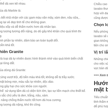
 thể đá xen kẽ nhau.
Chiều cao 
lavabo thư
ủa đá Marble là:
hợp với đa
 tiết nhã nhặn với các gam màu vân mây, xám đen, nâu sữa,..
cũng được 
g lại vẻ đẹp tinh tế cho không gian.
Chọn l
 liệu xốp và dễ thấm nước hơn đá nhân tạo.
ng lượng tương đối nặng, do đó gây khó khăn cho quá trình thi
Nếu phòng 
g.
lavabo sẽ 
nh phần tự nhiên, đảm bảo an toàn tuyệt đối.
gian không
bền khá tốt.
tiện cho si
hiên Granite
Vị trí 
là loại đá tự nhiên được hình thành nhờ vào quá trình biến chất
Những chiế
ại lòng đất.
cho việc s
vực bàn đá
ủa dòng đá Granite:
>>> Xem 
cứng vượt trội, độ bền màu khá tốt, không dễ bị trầy xước.
Hướn
mặt bóng mịn, màu sắc tự nhiên, độc đáo.
ng gây hại cho sức khỏe con người.
mặt 
thể sử dụng tấm đá có diện tích lớn, tạo sự liền mạch cho thiết kế.
 sắc chủ yếu là đen, trắng, nâu, xám.
Tiêu chuẩn
 năng chống thấm nước tốt hơn đá hoa cương.
tính thẩm 
ng lượng đá nặng, khó thi công.
để phù hợp