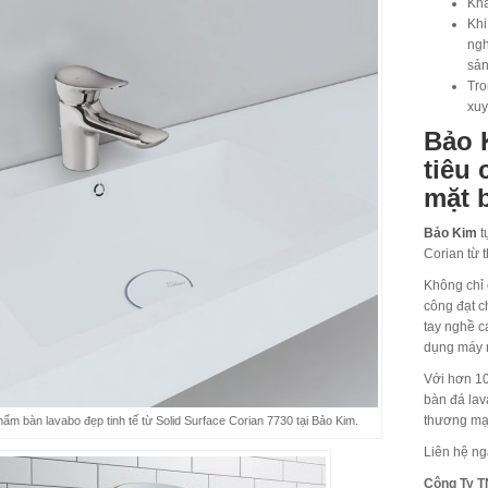
Khả
Khi
ngh
sản
Tro
xuy
Bảo 
tiêu 
mặt 
Bảo Kim
t
Corian từ 
Không chỉ 
công đạt c
tay nghề c
dụng máy m
Với hơn 10
bàn đá lav
thương mạ
ẩm bàn lavabo đẹp tinh tế từ Solid Surface Corian 7730 tại Bảo Kim.
Liên hệ ng
Công Ty T