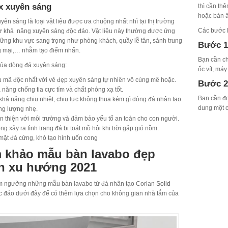
x xuyên sáng
thì cần th
hoặc bán â
ên sáng là loại vật liệu được ưa chuộng nhất nhì tại thị trường
Các bước l
hờ khả năng xuyên sáng độc đáo. Vật liệu này thường được ứng
hững khu vực sang trọng như phòng khách, quầy lễ tân, sảnh trung
Bước 1
 mại,… nhằm tạo điểm nhấn.
Bạn cần ch
ủa dòng đá xuyên sáng:
ốc vít, máy
 mã độc nhất với vẻ đẹp xuyên sáng tự nhiên vô cùng mê hoặc.
Bước 2
 năng chống tia cực tím và chất phóng xạ tốt.
Bạn cần đọ
khả năng chịu nhiệt, chịu lực không thua kém gì dòng đá nhân tạo.
dung một c
ng lượng nhẹ.
n thiện với môi trường và đảm bảo yếu tố an toàn cho con người.
ng xảy ra tình trạng đá bị toát mồ hôi khi trời gặp gió nồm.
mặt đá cứng, khó tạo hình uốn cong
 khảo mẫu bàn lavabo đẹp
n xu hướng 2021
m ngưỡng những mẫu bàn lavabo từ đá nhân tạo Corian
Solid
 đáo dưới đây để có thêm lựa chọn cho không gian nhà tắm của