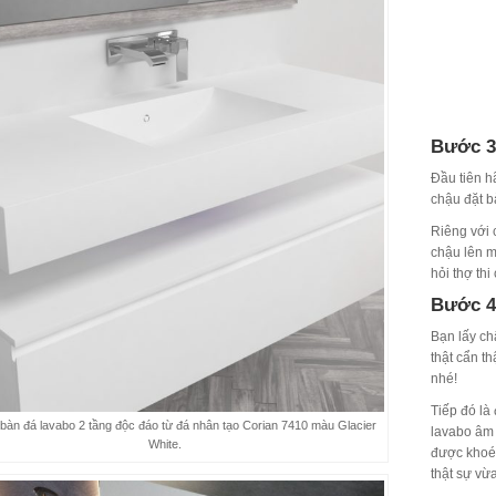
Bước 3:
Đầu tiên h
chậu đặt bà
Riêng với 
chậu lên m
hỏi thợ th
Bước 4:
Bạn lấy ch
thật cẩn t
nhé!
Tiếp đó là 
 bàn đá lavabo 2 tầng độc đáo từ đá nhân tạo Corian 7410 màu Glacier
lavabo âm 
White.
được khoét
thật sự vừ