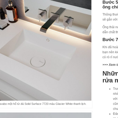
Bước 5:
ông ch
Thông thư
sẽ gắn với 
Ống thải n
dẫn chất t
Bước 7
Khi đã hoà
bạn nên ki
có rò rỉ n
>>> Xem t
Nhữn
rửa 
Trư
nhi
với
cũn
vabo một hố từ đá Solid Surface 7720 màu Glacier White thanh lịch.
chu
Đảm