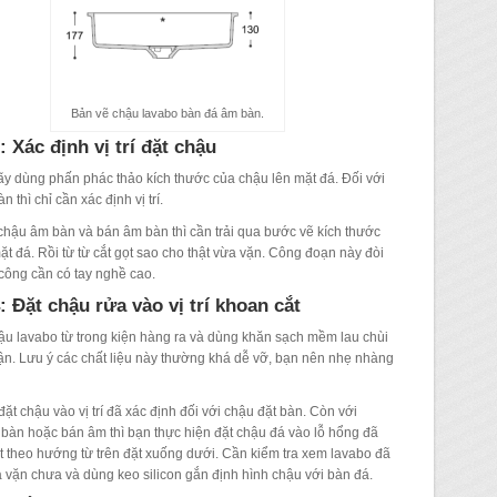
Bản vẽ chậu lavabo bàn đá âm bàn.
 Xác định vị trí đặt chậu
ãy dùng phấn phác thảo kích thước của chậu lên mặt đá. Đối với
n thì chỉ cần xác định vị trí.
chậu âm bàn và bán âm bàn thì cần trải qua bước vẽ kích thước
ặt đá. Rồi từ từ cắt gọt sao cho thật vừa vặn. Công đoạn này đòi
i công cần có tay nghề cao.
 Đặt chậu rửa vào vị trí khoan cắt
ậu lavabo từ trong kiện hàng ra và dùng khăn sạch mềm lau chùi
hận. Lưu ý các chất liệu này thường khá dễ vỡ, bạn nên nhẹ nhàng
đặt chậu vào vị trí đã xác định đối với chậu đặt bàn. Còn với
bàn hoặc bán âm thì bạn thực hiện đặt chậu đá vào lỗ hổng đã
 theo hướng từ trên đặt xuống dưới. Cần kiểm tra xem lavabo đã
a vặn chưa và dùng keo silicon gắn định hình chậu với bàn đá.