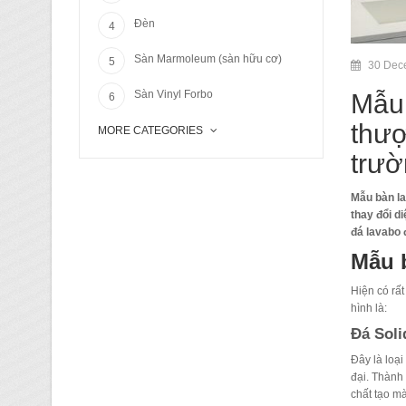
Đèn
Sàn Marmoleum (sàn hữu cơ)
30 Dec
Sàn Vinyl Forbo
Mẫu 
thượ
MORE CATEGORIES
trư
Mẫu bàn l
thay đổi d
đá lavabo đ
Mẫu 
Hiện có rấ
hình là:
Đá Soli
Đây là loại
đại. Thành 
chất tạo m