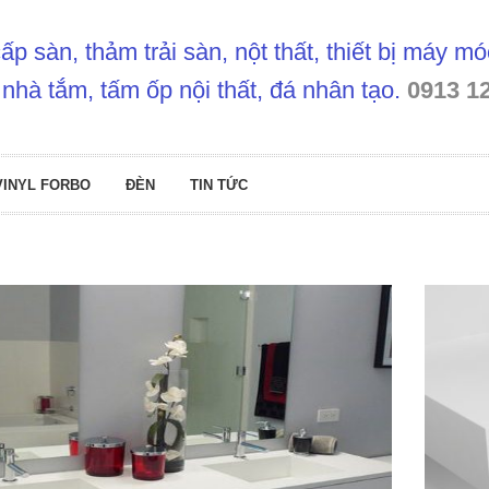
p sàn, thảm trải sàn, nột thất, thiết bị máy m
 nhà tắm, tấm ốp nội thất, đá nhân tạo.
0913 1
VINYL FORBO
ĐÈN
TIN TỨC