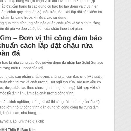
o sát mặt bằng và lựa chọn vị trí đặt lavabo bàn đá phù hợp.
 lắp đặt cần trang bị các dụng cụ bảo bộ lao động và thực hiện
iêm chỉnh quy trình lắp đặt nêu trên. Sau khi lắp đặt cần kiểm tra
 phẩm kỹ càng trước khi đưa vào sử dụng.
ng quá trình sử dụng cần bảo quản chậu rửa và vệ sinh thường
ên để giữ vẻ đẹp và độ bền của chậu theo thời gian.
Kim – Đơn vị thi công đảm bảo
chuẩn cách lắp đặt chậu rửa
bàn đá
ự hào là nhà cung cấp độc quyền dòng
đá nhân tạo Solid Surface
thương hiệu Dupont của Mỹ.
cung cấp sản phẩm chất lượng, chúng tôi còn đáp ứng kỹ thuật thi
huẩn kích thước và chất lượng. Đội ngũ thợ của Bảo Kim đều có
ao, được đào tạo theo chương trình nghiêm ngặt kết hợp với sử
óc tối tân nên đảm bảo chất lượng công trình.
 năm kinh nghiệm, chúng tôi đã thi công rất nhiều dự án lắp đặt
abo lớn nhỏ từ công trình dân dụng tới công cộng tại trung tâm
i, khách sạn, nhà hàng,…
ay với Bảo Kim theo địa chỉ:
NHH Thiết Bị Bảo Kim