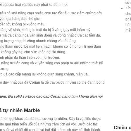
sự 
 bật của loại vật liệu này phải kể đến như:
Kíc
 liệu có khả năng chịu nhiệt, chịu lực tốt đã được kiểm chứng bởi
chu
yên gia hàng đầu thế giới.
phẩ
bền tốt, không bị xuống màu.
bàn
dàng vệ sinh, không lo mặt đá bị ố vàng gây mất thẩm mỹ.
mắt
 mã đa dạng, hoa văn sinh động và đồng nhất giữa các tấm đá.
ng lượng nhẹ, thi công nhanh chóng và dễ dàng.
ng thấm nước, bề mặt liền mạch, không có lỗ hổng li ti nên đảm
 không gây hại cho sức khỏe người dùng.
nh phần đá thân thiện với môi trường.
 năng tự uốn cong và xuyên sáng cho phép ra đời những thiết kế
tượng.
g đá cao cấp mang lại không gian sang chảnh, hiện đại.
m duy nhất của
đá Corian
là dễ trầy xước nhưng có thể đánh bóng
thêm:
Đá solid surface cao cấp Corian nâng tầm không gian nội
 tự nhiên Marble
là tên gọi khác của đá hoa cương tự nhiên. Đây là vật liệu được
do quá trình biến đổi của những trầm tích đá vôi. Dưới các tác
Chiều c
 suất và nhiệt độ cao tại vỏ trái đất, trầm tích này kết tinh thành