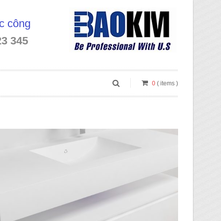
óc công
23 345
0
( items )