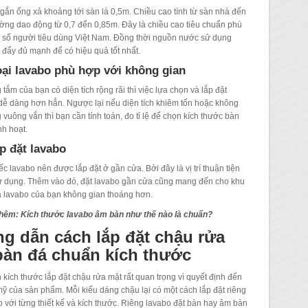
gắn ống xả khoảng tới sàn là 0,5m. Chiều cao tính từ sàn nhà đến
ờng dao động từ 0,7 đến 0,85m. Đây là chiều cao tiêu chuẩn phù
 số người tiêu dùng Việt Nam. Đồng thời nguồn nước sử dụng
đẩy đủ mạnh để có hiệu quả tốt nhất.
oại lavabo phù hợp với không gian
tắm của bạn có diện tích rộng rãi thì việc lựa chọn và lắp đặt
dễ dàng hơn hẳn. Ngược lại nếu diện tích khiêm tốn hoặc không
 vuông vắn thì bạn cần tính toán, đo tỉ lệ để chọn kích thước bàn
nh hoạt.
lắp đặt lavabo
c lavabo nên được lắp đặt ở gần cửa. Bởi đây là vị trí thuận tiện
ử dụng. Thêm vào đó, đặt lavabo gần cửa cũng mang đến cho khu
 lavabo của bạn không gian thoáng hơn.
thêm:
Kích thước lavabo âm bàn như thế nào là chuẩn?
g dẫn cách lắp đặt chậu rửa
bàn đá chuẩn kích thước
 kích thước lắp đặt chậu rửa mặt rất quan trọng vì quyết định đến
mỹ của sản phẩm. Mỗi kiểu dáng chậu lại có một cách lắp đặt riêng
 với từng thiết kế và kích thước. Riêng lavabo đặt bàn hay âm bàn