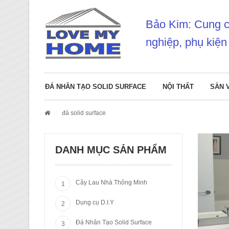
Bảo Kim: Cung cấ
nghiệp, phụ kiện
ĐÁ NHÂN TẠO SOLID SURFACE
NỘI THẤT
SÀN 
/
đá solid surface
DANH MỤC SẢN PHẨM
Cây Lau Nhà Thông Minh
Dụng cụ D.I.Y
Đá Nhân Tạo Solid Surface