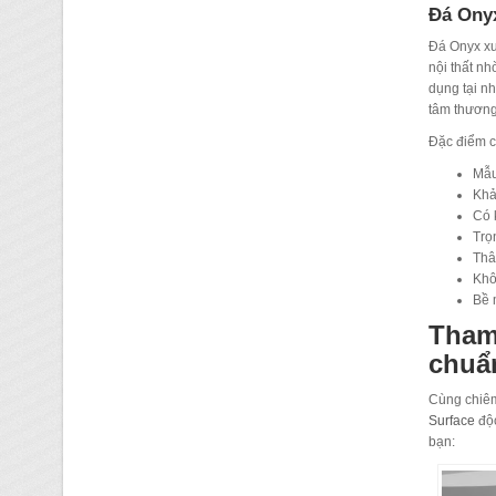
Đá Ony
Đá Onyx xuy
nội thất n
dụng tại n
tâm thương
Đặc điểm c
Mẫu
Khả
Có 
Trọ
Thâ
Khô
Bề 
Tham
chuẩ
Cùng chiê
Surface
độc
bạn: