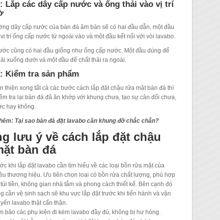
 Lắp các dây cấp nước và ống thải vào vị trí
ờ
ờng dây cấp nước của bàn đá âm bàn sẽ có hai đầu dẫn, một đầu
vị trí ống cấp nước từ ngoài vào và một đầu kết nối với vòi lavabo.
ước cũng có hai đầu giống như ống cấp nước. Một đầu dùng để
hải xuống dưới và một đầu để chất thải ra ngoài.
: Kiểm tra sản phẩm
n thiện xong tất cả các bước cách lắp đặt chậu rửa mặt bàn đá thì
ểm tra lại bàn đá đã ăn khớp với khung chưa, tạo sự cân đối chưa,
ước hay không.
hêm: Tại sao bàn đá đặt lavabo cần khung đỡ chắc chắn?
g lưu ý về cách lắp đặt chậu
mặt bàn đá
ớc khi lắp đặt lavabo cần tìm hiểu về các loại bồn rửa mặt của
ều thương hiệu. Ưu tiên chọn loại có bồn rửa chất lượng, phù hợp
 túi tiền, không gian nhà tắm và phong cách thiết kế. Bên cạnh đó
g cần vệ sinh sạch sẽ khu vực lắp đặt trước khi tiến hành và vận
yển lavabo thật cẩn thận.
 bảo các phụ kiện đi kèm lavabo đầy đủ, không bị hư hỏng.