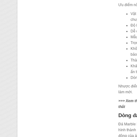
Ưu điểm nổi
Vật
chu
Độ 
Dễ 
Mẫu
Trọ
Khô
bảo
Thà
Khả
ấn 
Dòn
Nhược điể
làm mới.
>>> Xem 
thất
Dòng đá
Đá Marble 
hình thành 
động của áp