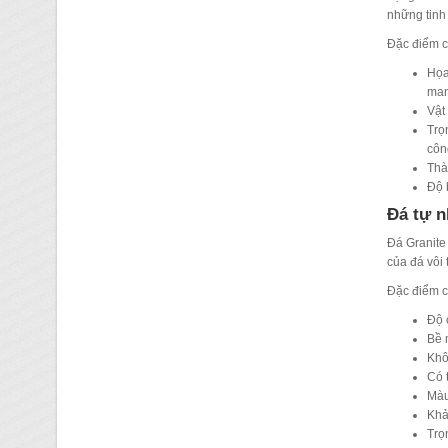
những tinh
Đặc điểm c
Họa
man
Vật
Trọ
côn
Thà
Độ 
Đá tự n
Đá Granite 
của đá vôi t
Đặc điểm c
Độ 
Bề 
Khô
Có 
Màu
Khả
Trọ