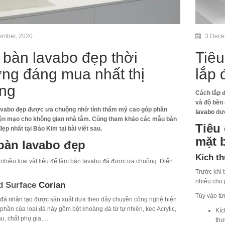
ember, 2020
3 Dece
bàn lavabo đẹp thời
Tiêu
ng đáng mua nhất thị
lắp 
ờng
Cách lắp 
và độ bền
avabo đẹp được ưa chuộng nhờ tính thẩm mỹ cao góp phần
lavabo
dướ
iện mạo cho không gian nhà tắm. Cùng tham khảo các mẫu bàn
Tiêu
ẹp nhất tại Bảo Kim tại bài viết sau.
mặt 
bàn lavabo đẹp
Kích t
t nhiều loại vật liệu để làm bàn lavabo đá được ưa chuộng. Điển
Trước khi t
nhiêu cho 
d Surface
Corian
Tùy vào từ
đá nhân tạo
được sản xuất dựa theo dây chuyền công nghệ hiện
phần của loại đá này gồm bột khoáng đá từ tự nhiên, keo Acrylic,
Kíc
àu, chất phụ gia,…
thư